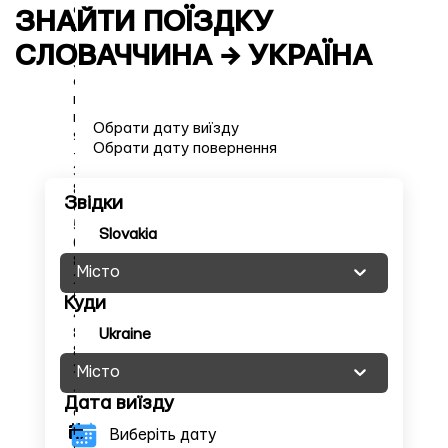
е
ЗНАЙТИ ПОЇЗДКУ 
в
е
СЛОВАЧЧИНА
 → 
УКРАЇНА
з
е
н
н
Обрати дату виїзду
я:
Обрати дату повернення
+
3
8
Звідки
0
5
Slovakia
0
8
Місто
2
0
Куди
4
8
Ukraine
8
3
Місто
З
Дата виїзду
а
г