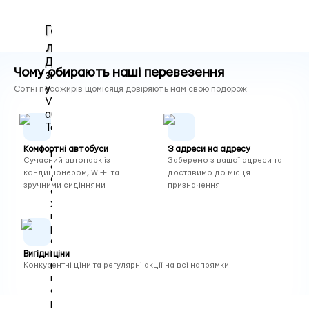
Гаряча
лінія
Для
Чому обирають наші перевезення
зв'язку
у
Сотні пасажирів щомісяця довіряють нам свою подорож
Viber
або
Telegram
Комфортні автобуси
З адреси на адресу
П
Сучасний автопарк із
Заберемо з вашої адреси та
а
кондиціонером, Wi-Fi та
доставимо до місця
с
зручними сидіннями
призначення
а
ж
и
р
с
ь
Вигідні ціни
кі
Конкурентні ціни та регулярні акції на всі напрямки
п
е
р