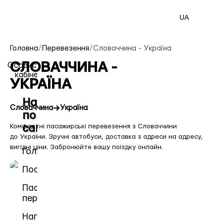
PEREVOZKA TRAVEL
UA
Головна
/
Перевезення
/
Словаччина
-
Україна
СЛОВАЧЧИНА -

Особистий
кабінет
УКРАЇНА
Навігація
→
Словаччина
Україна
по
Комфортні пасажирські перевезення з
сайту
Словаччини
до
України
. Зручні автобуси, доставка з адреси на адресу,
вигідні ціни. Забронюйте вашу поїздку онлайн.
Головна
Послуги
Пасажирські
перевезення
Напрямки