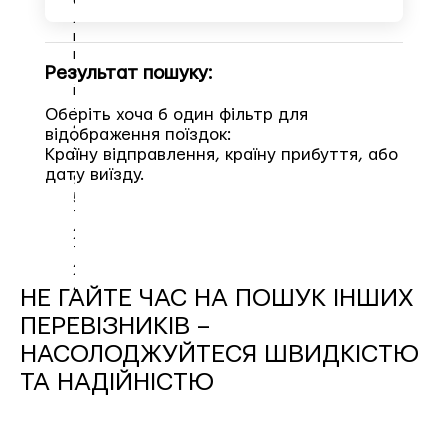
а
л
ь
н
Результат пошуку:
и
й:
+
Оберіть хоча б один фільтр для 
4
відображення поїздок:

2
Країну відправлення, країну прибуття, або 
1
дату виїзду.
9
5
1
2
1
2
4
НЕ ГАЙТЕ ЧАС НА ПОШУК ІНШИХ
1
ПЕРЕВІЗНИКІВ –
7
НАСОЛОДЖУЙТЕСЯ ШВИДКІСТЮ
ТА НАДІЙНІСТЮ