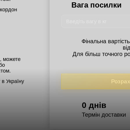
Вага посилки
 кордон 
Фінальна вартість
ві
Для більш точного р
 можете 
о 
том.
 в Україну
Розрах
0
днів
Термін доставки