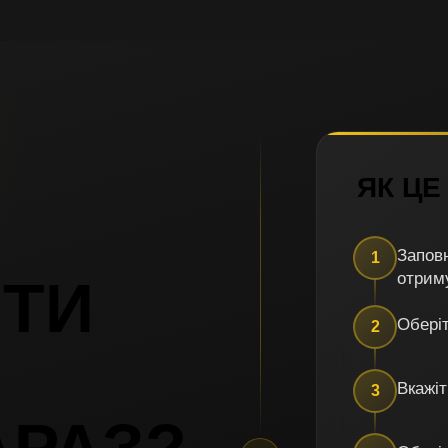
ЯК ЦЕ
Заповн
1
отрим
ТИ 
Оберіт
2
Вкажіт
3