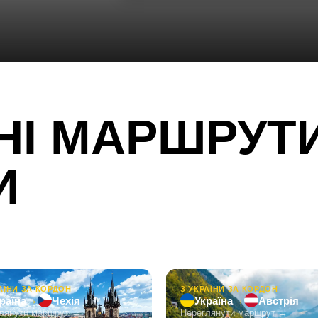
И
чну інформацію про терміни та вартість
АЇНИ ЗА КОРДОН
З УКРАЇНИ ЗА КОРДОН
→
→
раїна
Чехія
Україна
Австрія
лянути маршрут →
Переглянути маршрут →