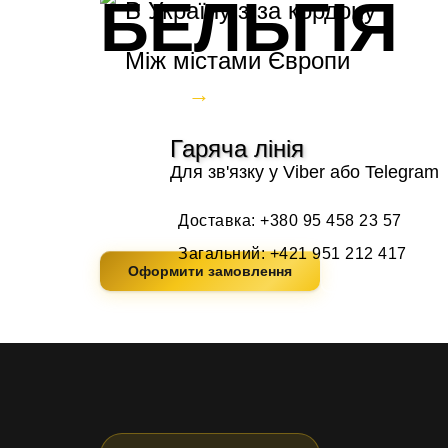
БЕЛЬГІЯ
В Україну з-за кордону
Між містами Європи
→
Україна
Бельгія
Надійна міжнародна доставка посилок та вант
Гаряча лінія
Страхування вантажу, відстеження замовлення
Для зв'язку у Viber або Telegram
конкурентні ціни. Оформіть замовлення онла
диспетчерам.
Доставка:
+380 95 458 23 57
Загальний:
+421 951 212 417
Оформити замовлення
Розрахувати 