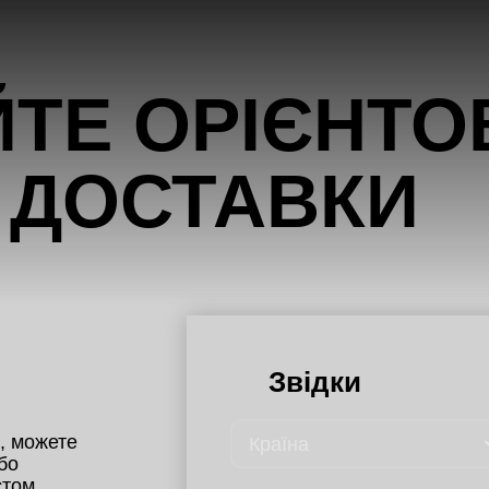
 ДОСТАВКИ
Звідки
 можете 
Країна
о 
том.