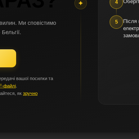
АРАЗ?
Оберіт
4
Після
5
вилин. Ми сповістимо
елект
о
Бельгії
.
замов
редачі вашої посилки та
F-файлі
.
найтеся, як
зручно