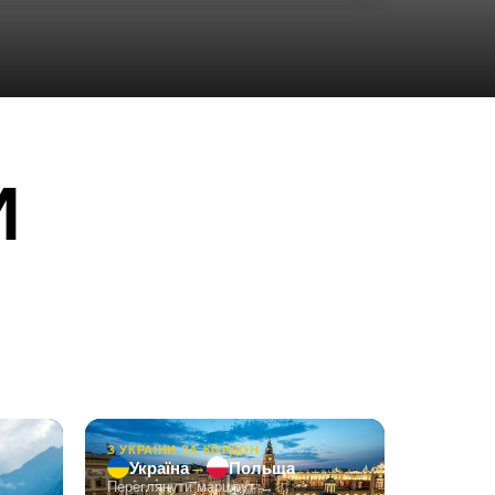
ПОПУЛЯРНІ МАРШРУТИ 
З УКРАЇНИ ЗА КОРДОН
→
Україна
Польща
Переглянути маршрут →