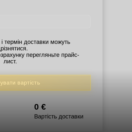
 і термін доставки можуть
дрізнятися.
озрахунку перегляньте прайс-
лист.
увати вартість
0
€
Вартість доставки