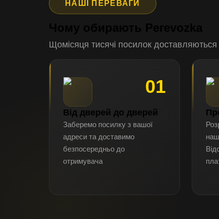
НАШІ ПЕРЕВАГИ
Чому обирають Perevozka
Щомісяця тисячі посилок доставляються
01
Від дверей до дверей
Пр
Заберемо посилку з вашої
Роз
адреси та доставимо
наш
безпосередньо до
Від
отримувача
пла