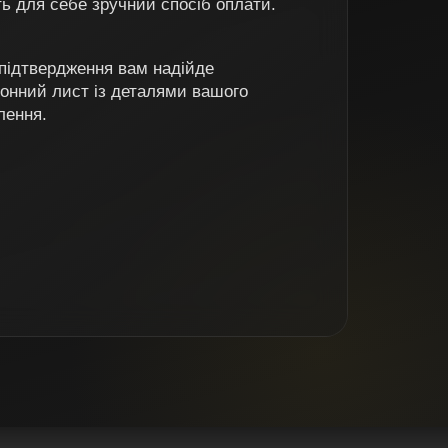
ь для себе зручний спосіб оплати.
 підтвердження вам надійде
ронний лист із деталями вашого
лення.