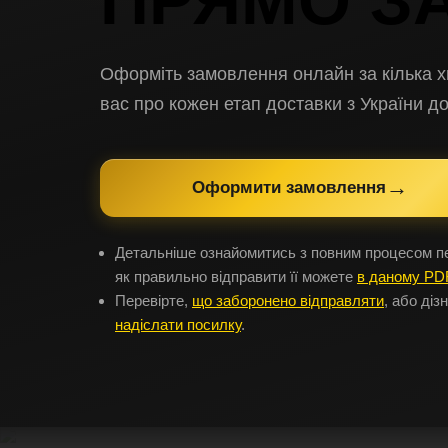
ПРЯМО З
Оформіть замовлення онлайн за кілька х
вас про кожен етап доставки з
України
д
→
Оформити замовлення
Детальніше ознайомитись з повним процесом пе
як правильно відправити її можете
в даному PD
Перевірте,
що заборонено відправляти
, або діз
надіслати посилку
.