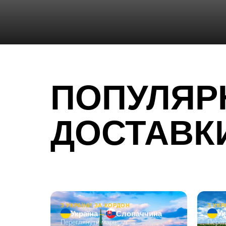
ДОСТАВК
Оберіть маршрут — і ми підготуємо для вас то
З УКРАЇНИ ЗА КОРДОН
З УКР
→
Україна
Словаччина
Ук
Переглянути маршрут →
Перег