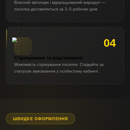
Власний автопарк і відпрацьований маршрут —
а
л
посилка доставляється за 2–5 робочих днів.
ь
н
и
й:
+
4
04
2
1
9
Страхування та відстеження
5
Можливість страхування посилок. Слідкуйте за
1
2
статусом замовлення у особистому кабінеті.
1
2
4
1
7
ШВИДКЕ ОФОРМЛЕННЯ