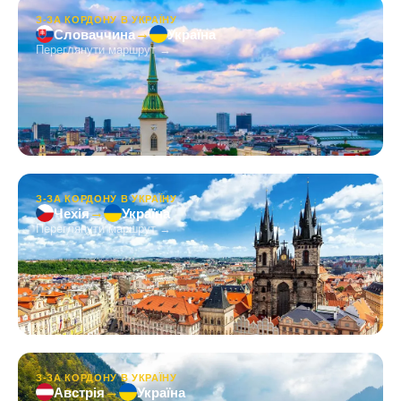
З-ЗА КОРДОНУ В УКРАЇНУ
→
Словаччина
Україна
Переглянути маршрут →
З-ЗА КОРДОНУ В УКРАЇНУ
→
Чехія
Україна
Переглянути маршрут →
З-ЗА КОРДОНУ В УКРАЇНУ
→
Австрія
Україна