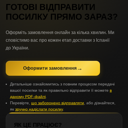
ГОТОВІ ВІДПРАВИТИ 
ПОСИЛКУ
ПРЯМО ЗАРАЗ?
Оформіть замовлення онлайн за кілька хвилин. Ми
сповістимо вас про кожен етап доставки з
Іспанії
до
України
.
→
Оформити замовлення
Детальніше ознайомитись з повним процесом передачі
вашої посилки та як правильно відправити її можете
в
даному PDF-файлі
.
Перевірте,
що заборонено відправляти
, або дізнайтеся,
як
зручно надіслати посилку
.
ЯК ЦЕ ПРАЦЮЄ?