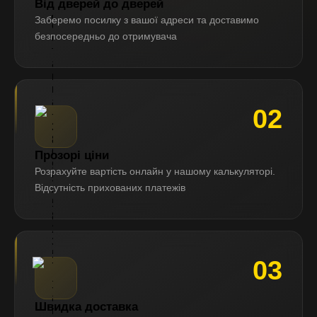
Від дверей до дверей
Д
Заберемо посилку з вашої адреси та доставимо
о
безпосередньо до отримувача
с
т
а
в
к
а:
02
+
3
8
0
Прозорі ціни
9
Розрахуйте вартість онлайн у нашому калькуляторі.
5
Відсутність прихованих платежів
4
5
8
2
3
5
03
7
З
а
Швидка доставка
г